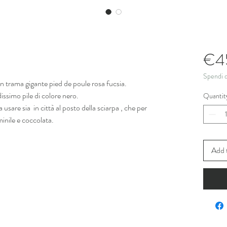
€4
Spendi di
n trama gigante pied de poule rosa fucsia.
issimo pile di colore nero.
Quantit
 usare sia in città al posto della sciarpa , che per
minile e coccolata.
Add 