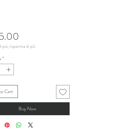
Price
5.00
 più, risparmia di più
y
*
to Cart
Buy Now